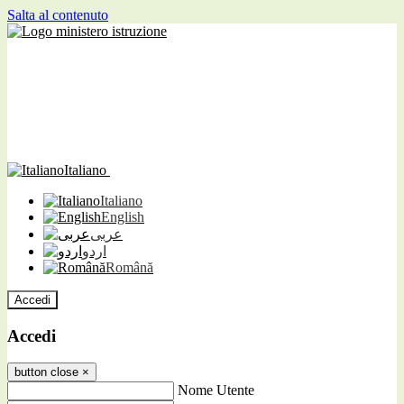
Salta al contenuto
Italiano
Italiano
English
عربى
اردو
Română
Accedi
Accedi
button close
×
Nome Utente