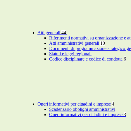
Atti generali
44
Riferimenti normativi su organizzazione e at
Atti amministrativi generali
10
Documenti di programmazione strategico-ge
Statuti e leggi regionali
Codice disciplinare e codice di condotta
6
Oneri informativi per cittadini e imprese
4
Scadenzario obblighi amministrativi
Oneri informativi per cittadini e imprese
3