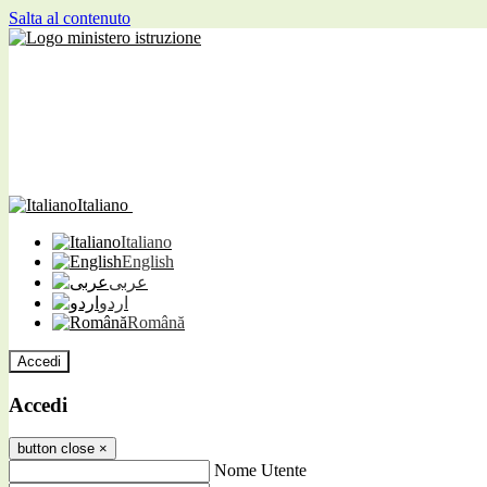
Salta al contenuto
Italiano
Italiano
English
عربى
اردو
Română
Accedi
Accedi
button close
×
Nome Utente