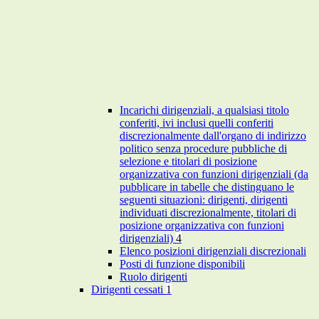
Incarichi dirigenziali, a qualsiasi titolo
conferiti, ivi inclusi quelli conferiti
discrezionalmente dall'organo di indirizzo
politico senza procedure pubbliche di
selezione e titolari di posizione
organizzativa con funzioni dirigenziali (da
pubblicare in tabelle che distinguano le
seguenti situazioni: dirigenti, dirigenti
individuati discrezionalmente, titolari di
posizione organizzativa con funzioni
dirigenziali)
4
Elenco posizioni dirigenziali discrezionali
Posti di funzione disponibili
Ruolo dirigenti
Dirigenti cessati
1