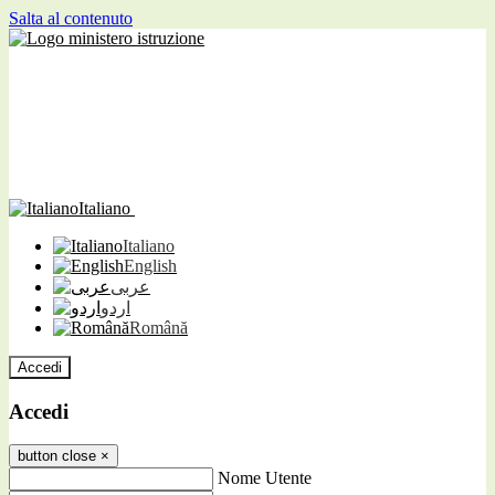
Salta al contenuto
Italiano
Italiano
English
عربى
اردو
Română
Accedi
Accedi
button close
×
Nome Utente