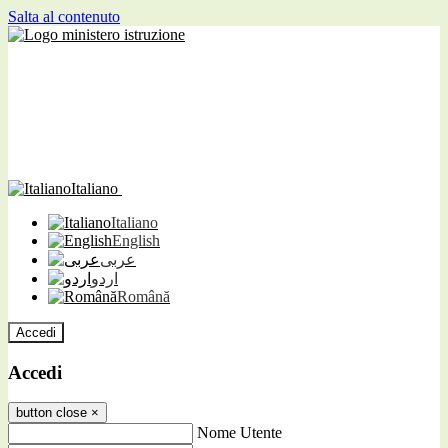
Salta al contenuto
Italiano
Italiano
English
عربى
اردو
Română
Accedi
Accedi
button close
×
Nome Utente