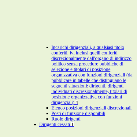
Incarichi dirigenziali, a qualsiasi titolo
conferiti, ivi inclusi quelli conferiti
discrezionalmente dall'organo di indirizzo
politico senza procedure pubbliche di
selezione e titolari di posizione
organizzativa con funzioni dirigenziali (da
pubblicare in tabelle che distinguano le
seguenti situazioni: dirigenti, dirigenti
individuati discrezionalmente, titolari di
posizione organizzativa con funzioni
dirigenziali)
4
Elenco posizioni dirigenziali discrezionali
Posti di funzione disponibili
Ruolo dirigenti
Dirigenti cessati
1