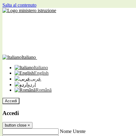
Salta al contenuto
Italiano
Italiano
English
عربى
اردو
Română
Accedi
Accedi
button close
×
Nome Utente