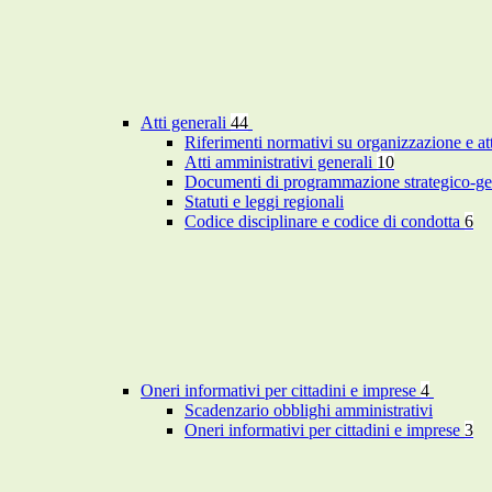
Atti generali
44
Riferimenti normativi su organizzazione e at
Atti amministrativi generali
10
Documenti di programmazione strategico-ge
Statuti e leggi regionali
Codice disciplinare e codice di condotta
6
Oneri informativi per cittadini e imprese
4
Scadenzario obblighi amministrativi
Oneri informativi per cittadini e imprese
3