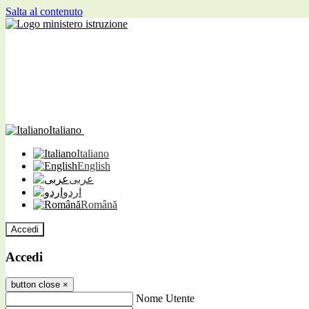
Salta al contenuto
Italiano
Italiano
English
عربى
اردو
Română
Accedi
Accedi
button close
×
Nome Utente