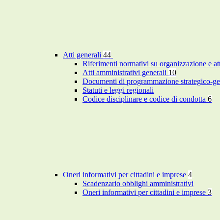
Atti generali
44
Riferimenti normativi su organizzazione e at
Atti amministrativi generali
10
Documenti di programmazione strategico-ge
Statuti e leggi regionali
Codice disciplinare e codice di condotta
6
Oneri informativi per cittadini e imprese
4
Scadenzario obblighi amministrativi
Oneri informativi per cittadini e imprese
3