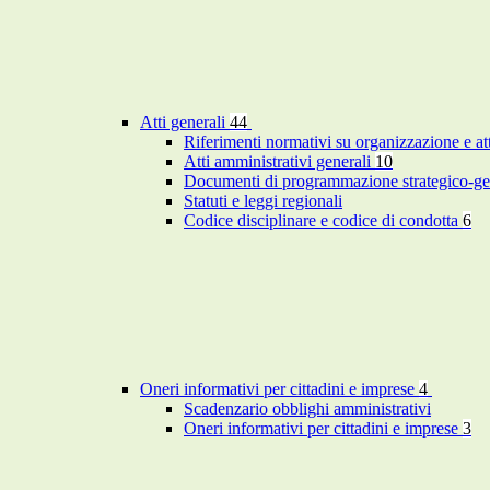
Atti generali
44
Riferimenti normativi su organizzazione e at
Atti amministrativi generali
10
Documenti di programmazione strategico-ge
Statuti e leggi regionali
Codice disciplinare e codice di condotta
6
Oneri informativi per cittadini e imprese
4
Scadenzario obblighi amministrativi
Oneri informativi per cittadini e imprese
3