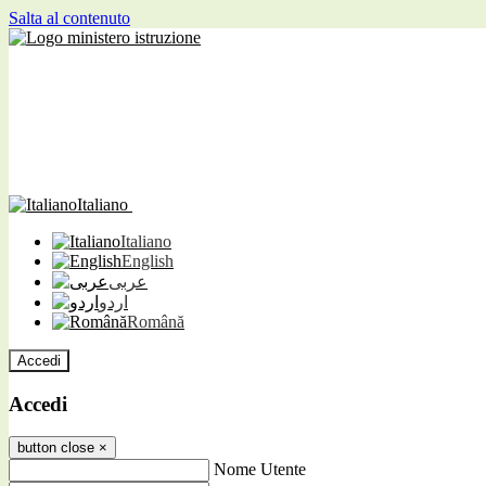
Salta al contenuto
Italiano
Italiano
English
عربى
اردو
Română
Accedi
Accedi
button close
×
Nome Utente