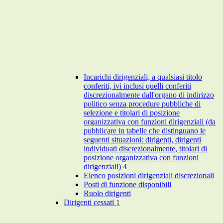
Incarichi dirigenziali, a qualsiasi titolo
conferiti, ivi inclusi quelli conferiti
discrezionalmente dall'organo di indirizzo
politico senza procedure pubbliche di
selezione e titolari di posizione
organizzativa con funzioni dirigenziali (da
pubblicare in tabelle che distinguano le
seguenti situazioni: dirigenti, dirigenti
individuati discrezionalmente, titolari di
posizione organizzativa con funzioni
dirigenziali)
4
Elenco posizioni dirigenziali discrezionali
Posti di funzione disponibili
Ruolo dirigenti
Dirigenti cessati
1