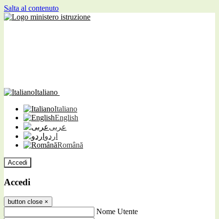
Salta al contenuto
Italiano
Italiano
English
عربى
اردو
Română
Accedi
Accedi
button close
×
Nome Utente