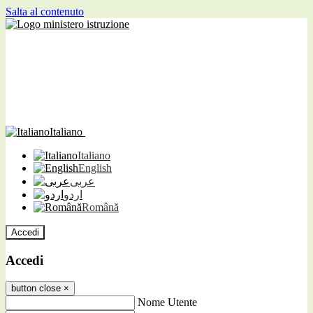
Salta al contenuto
Italiano
Italiano
English
عربى
اردو
Română
Accedi
Accedi
button close
×
Nome Utente