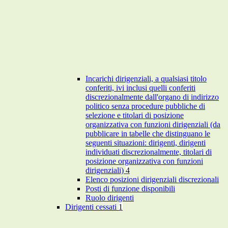
Incarichi dirigenziali, a qualsiasi titolo
conferiti, ivi inclusi quelli conferiti
discrezionalmente dall'organo di indirizzo
politico senza procedure pubbliche di
selezione e titolari di posizione
organizzativa con funzioni dirigenziali (da
pubblicare in tabelle che distinguano le
seguenti situazioni: dirigenti, dirigenti
individuati discrezionalmente, titolari di
posizione organizzativa con funzioni
dirigenziali)
4
Elenco posizioni dirigenziali discrezionali
Posti di funzione disponibili
Ruolo dirigenti
Dirigenti cessati
1