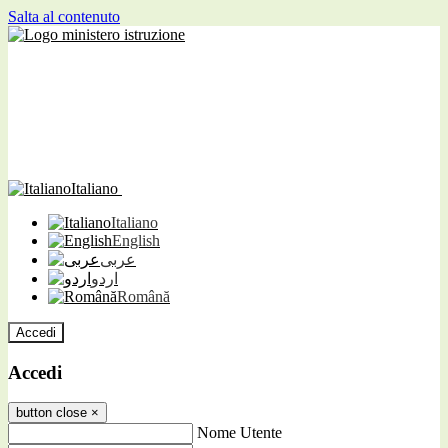
Salta al contenuto
Italiano
Italiano
English
عربى
اردو
Română
Accedi
Accedi
button close
×
Nome Utente