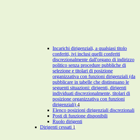
Incarichi dirigenziali, a qualsiasi titolo
conferiti, ivi inclusi quelli conferiti
discrezionalmente dall'organo di indirizzo
politico senza procedure pubbliche di
selezione e titolari di posizione
organizzativa con funzioni dirigenziali (da
pubblicare in tabelle che distinguano le
seguenti situazioni: dirigenti, dirigenti
individuati discrezionalmente, titolari di
posizione organizzativa con funzioni
dirigenziali)
4
Elenco posizioni dirigenziali discrezionali
Posti di funzione disponibili
Ruolo dirigenti
Dirigenti cessati
1