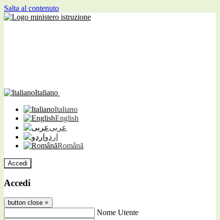
Salta al contenuto
Italiano
Italiano
English
عربى
اردو
Română
Accedi
Accedi
button close
×
Nome Utente