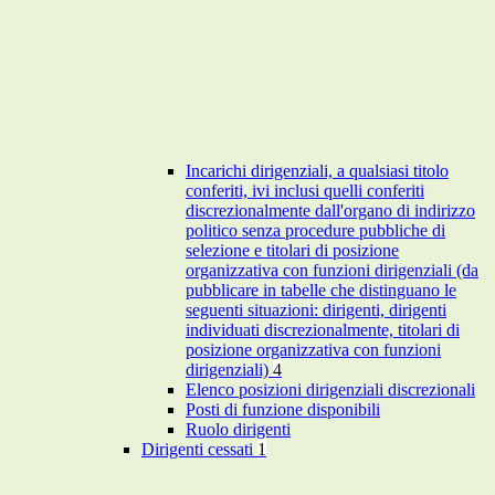
Incarichi dirigenziali, a qualsiasi titolo
conferiti, ivi inclusi quelli conferiti
discrezionalmente dall'organo di indirizzo
politico senza procedure pubbliche di
selezione e titolari di posizione
organizzativa con funzioni dirigenziali (da
pubblicare in tabelle che distinguano le
seguenti situazioni: dirigenti, dirigenti
individuati discrezionalmente, titolari di
posizione organizzativa con funzioni
dirigenziali)
4
Elenco posizioni dirigenziali discrezionali
Posti di funzione disponibili
Ruolo dirigenti
Dirigenti cessati
1