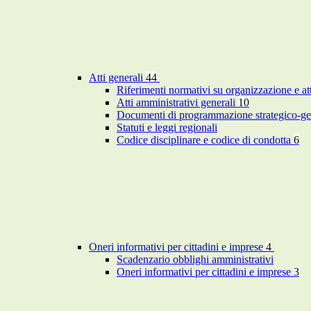
Atti generali
44
Riferimenti normativi su organizzazione e at
Atti amministrativi generali
10
Documenti di programmazione strategico-ge
Statuti e leggi regionali
Codice disciplinare e codice di condotta
6
Oneri informativi per cittadini e imprese
4
Scadenzario obblighi amministrativi
Oneri informativi per cittadini e imprese
3