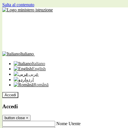
Salta al contenuto
Italiano
Italiano
English
عربى
اردو
Română
Accedi
Accedi
button close
×
Nome Utente