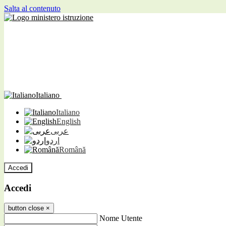
Salta al contenuto
Italiano
Italiano
English
عربى
اردو
Română
Accedi
Accedi
button close
×
Nome Utente