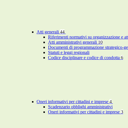
Atti generali
44
Riferimenti normativi su organizzazione e at
Atti amministrativi generali
10
Documenti di programmazione strategico-ge
Statuti e leggi regionali
Codice disciplinare e codice di condotta
6
Oneri informativi per cittadini e imprese
4
Scadenzario obblighi amministrativi
Oneri informativi per cittadini e imprese
3