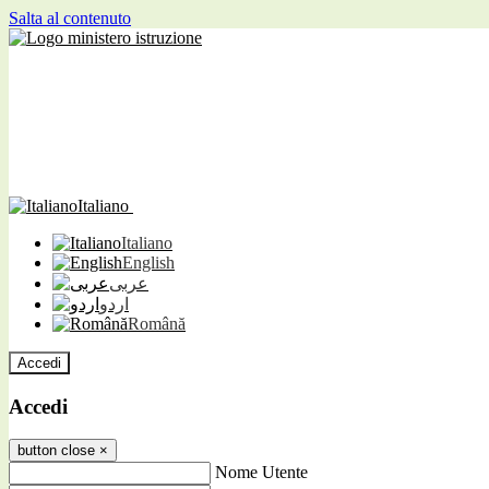
Salta al contenuto
Italiano
Italiano
English
عربى
اردو
Română
Accedi
Accedi
button close
×
Nome Utente