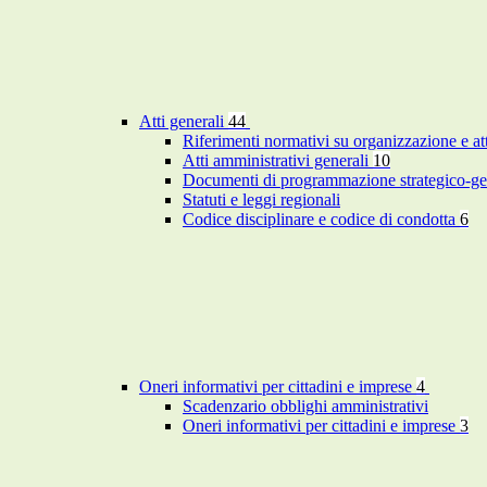
Atti generali
44
Riferimenti normativi su organizzazione e at
Atti amministrativi generali
10
Documenti di programmazione strategico-ge
Statuti e leggi regionali
Codice disciplinare e codice di condotta
6
Oneri informativi per cittadini e imprese
4
Scadenzario obblighi amministrativi
Oneri informativi per cittadini e imprese
3