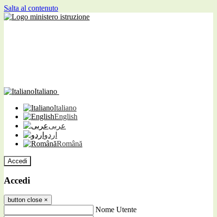
Salta al contenuto
Italiano
Italiano
English
عربى
اردو
Română
Accedi
Accedi
button close
×
Nome Utente