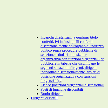
Incarichi dirigenziali, a qualsiasi titolo
conferiti, ivi inclusi quelli conferiti
discrezionalmente dall'organo di indirizzo
politico senza procedure pubbliche di
selezione e titolari di posizione
organizzativa con funzioni dirigenziali (da
pubblicare in tabelle che distinguano le
seguenti situazioni: dirigenti, dirigenti
individuati discrezionalmente, titolari di
posizione organizzativa con funzioni
dirigenziali)
4
Elenco posizioni dirigenziali discrezionali
Posti di funzione disponibili
Ruolo dirigenti
Dirigenti cessati
1