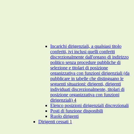
Incarichi dirigenziali, a qualsiasi titolo
conferiti, ivi inclusi quelli conferiti
discrezionalmente dall'organo di indirizzo
politico senza procedure pubbliche di
selezione e titolari di posizione
organizzativa con funzioni dirigenziali (da
pubblicare in tabelle che distinguano le
seguenti situazioni: dirigenti, dirigenti
individuati discrezionalmente, titolari di
posizione organizzativa con funzioni
dirigenziali)
4
Elenco posizioni dirigenziali discrezionali
Posti di funzione disponibili
Ruolo dirigenti
Dirigenti cessati
1