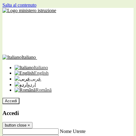
Salta al contenuto
Italiano
Italiano
English
عربى
اردو
Română
Accedi
Accedi
button close
×
Nome Utente