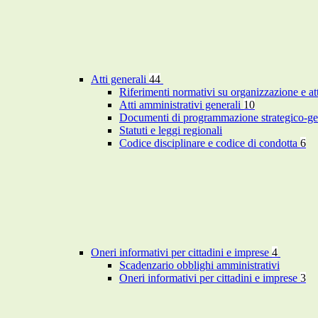
Atti generali
44
Riferimenti normativi su organizzazione e at
Atti amministrativi generali
10
Documenti di programmazione strategico-ge
Statuti e leggi regionali
Codice disciplinare e codice di condotta
6
Oneri informativi per cittadini e imprese
4
Scadenzario obblighi amministrativi
Oneri informativi per cittadini e imprese
3