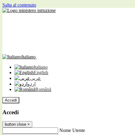
Salta al contenuto
Italiano
Italiano
English
عربى
اردو
Română
Accedi
Accedi
button close
×
Nome Utente