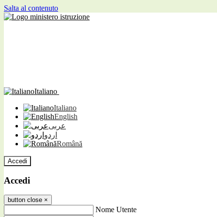
Salta al contenuto
Italiano
Italiano
English
عربى
اردو
Română
Accedi
Accedi
button close
×
Nome Utente