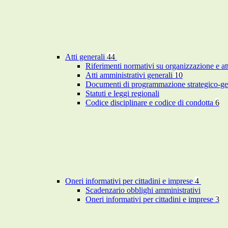
Atti generali
44
Riferimenti normativi su organizzazione e at
Atti amministrativi generali
10
Documenti di programmazione strategico-ge
Statuti e leggi regionali
Codice disciplinare e codice di condotta
6
Oneri informativi per cittadini e imprese
4
Scadenzario obblighi amministrativi
Oneri informativi per cittadini e imprese
3