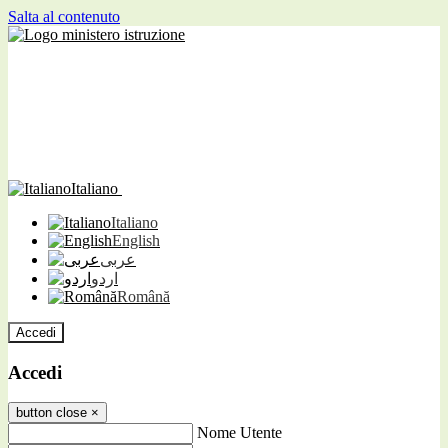
Salta al contenuto
Italiano
Italiano
English
عربى
اردو
Română
Accedi
Accedi
button close
×
Nome Utente