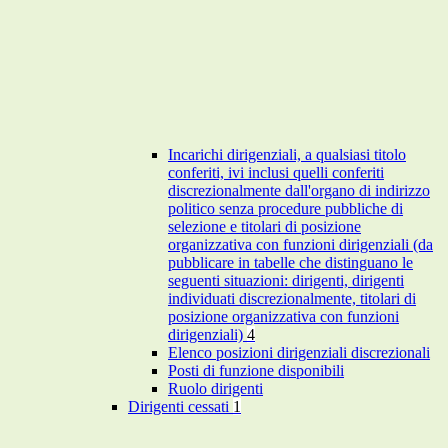
Incarichi dirigenziali, a qualsiasi titolo
conferiti, ivi inclusi quelli conferiti
discrezionalmente dall'organo di indirizzo
politico senza procedure pubbliche di
selezione e titolari di posizione
organizzativa con funzioni dirigenziali (da
pubblicare in tabelle che distinguano le
seguenti situazioni: dirigenti, dirigenti
individuati discrezionalmente, titolari di
posizione organizzativa con funzioni
dirigenziali)
4
Elenco posizioni dirigenziali discrezionali
Posti di funzione disponibili
Ruolo dirigenti
Dirigenti cessati
1