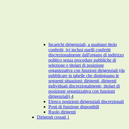
Incarichi dirigenziali, a qualsiasi titolo
conferiti, ivi inclusi quelli conferiti
discrezionalmente dall'organo di indirizzo
politico senza procedure pubbliche di
selezione e titolari di posizione
organizzativa con funzioni dirigenziali (da
pubblicare in tabelle che distinguano le
seguenti situazioni: dirigenti, dirigenti
individuati discrezionalmente, titolari di
posizione organizzativa con funzioni
dirigenziali)
4
Elenco posizioni dirigenziali discrezionali
Posti di funzione disponibili
Ruolo dirigenti
Dirigenti cessati
1