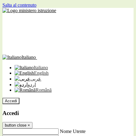
Salta al contenuto
Italiano
Italiano
English
عربى
اردو
Română
Accedi
Accedi
button close
×
Nome Utente