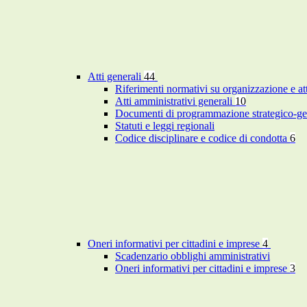
Atti generali
44
Riferimenti normativi su organizzazione e at
Atti amministrativi generali
10
Documenti di programmazione strategico-ge
Statuti e leggi regionali
Codice disciplinare e codice di condotta
6
Oneri informativi per cittadini e imprese
4
Scadenzario obblighi amministrativi
Oneri informativi per cittadini e imprese
3