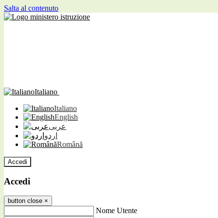
Salta al contenuto
Italiano
Italiano
English
عربى
اردو
Română
Accedi
Accedi
button close
×
Nome Utente