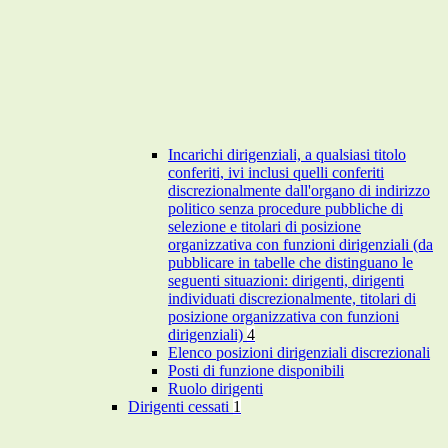
Incarichi dirigenziali, a qualsiasi titolo
conferiti, ivi inclusi quelli conferiti
discrezionalmente dall'organo di indirizzo
politico senza procedure pubbliche di
selezione e titolari di posizione
organizzativa con funzioni dirigenziali (da
pubblicare in tabelle che distinguano le
seguenti situazioni: dirigenti, dirigenti
individuati discrezionalmente, titolari di
posizione organizzativa con funzioni
dirigenziali)
4
Elenco posizioni dirigenziali discrezionali
Posti di funzione disponibili
Ruolo dirigenti
Dirigenti cessati
1