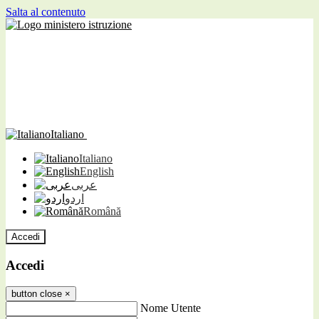
Salta al contenuto
Italiano
Italiano
English
عربى
اردو
Română
Accedi
Accedi
button close
×
Nome Utente