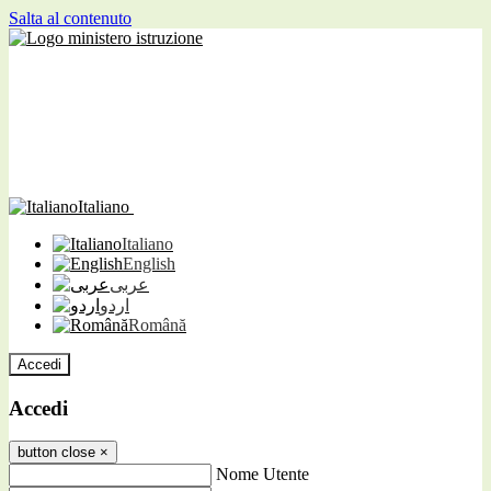
Salta al contenuto
Italiano
Italiano
English
عربى
اردو
Română
Accedi
Accedi
button close
×
Nome Utente