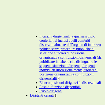
Incarichi dirigenziali, a qualsiasi titolo
conferiti, ivi inclusi quelli conferiti
discrezionalmente dall'organo di indirizzo
politico senza procedure pubbliche di
selezione e titolari di posizione
organizzativa con funzioni dirigenziali (da
pubblicare in tabelle che distinguano le
seguenti situazioni: dirigenti, dirigenti
individuati discrezionalmente, titolari di
posizione organizzativa con funzioni
dirigenziali)
4
Elenco posizioni dirigenziali discrezionali
Posti di funzione disponibili
Ruolo dirigenti
Dirigenti cessati
1