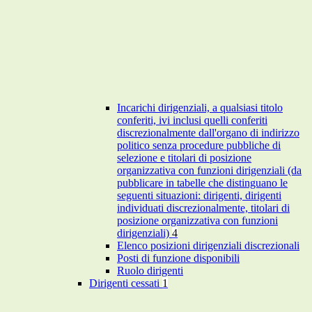
Incarichi dirigenziali, a qualsiasi titolo
conferiti, ivi inclusi quelli conferiti
discrezionalmente dall'organo di indirizzo
politico senza procedure pubbliche di
selezione e titolari di posizione
organizzativa con funzioni dirigenziali (da
pubblicare in tabelle che distinguano le
seguenti situazioni: dirigenti, dirigenti
individuati discrezionalmente, titolari di
posizione organizzativa con funzioni
dirigenziali)
4
Elenco posizioni dirigenziali discrezionali
Posti di funzione disponibili
Ruolo dirigenti
Dirigenti cessati
1