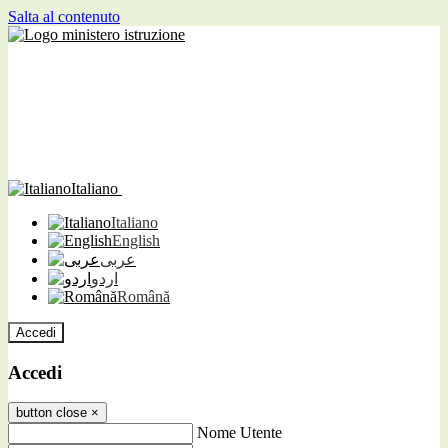
Salta al contenuto
Italiano
Italiano
English
عربى
اردو
Română
Accedi
Accedi
button close
×
Nome Utente