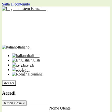
Salta al contenuto
Italiano
Italiano
English
عربى
اردو
Română
Accedi
Accedi
button close
×
Nome Utente