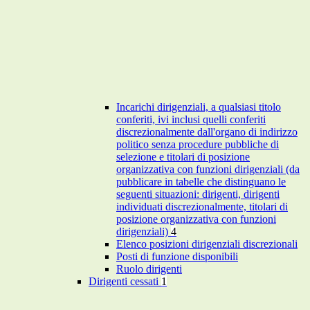
Incarichi dirigenziali, a qualsiasi titolo
conferiti, ivi inclusi quelli conferiti
discrezionalmente dall'organo di indirizzo
politico senza procedure pubbliche di
selezione e titolari di posizione
organizzativa con funzioni dirigenziali (da
pubblicare in tabelle che distinguano le
seguenti situazioni: dirigenti, dirigenti
individuati discrezionalmente, titolari di
posizione organizzativa con funzioni
dirigenziali)
4
Elenco posizioni dirigenziali discrezionali
Posti di funzione disponibili
Ruolo dirigenti
Dirigenti cessati
1