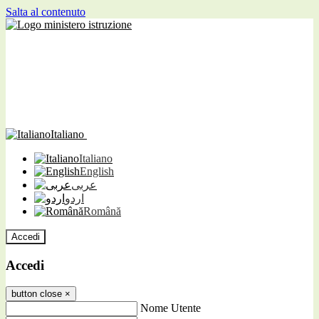
Salta al contenuto
Italiano
Italiano
English
عربى
اردو
Română
Accedi
Accedi
button close
×
Nome Utente