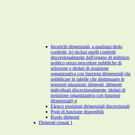
Incarichi dirigenziali, a qualsiasi titolo
conferiti, ivi inclusi quelli conferiti
discrezionalmente dall'organo di indirizzo
politico senza procedure pubbliche di
selezione e titolari di posizione
organizzativa con funzioni dirigenziali (da
pubblicare in tabelle che distinguano le
seguenti situazioni: dirigenti, dirigenti
individuati discrezionalmente, titolari di
posizione organizzativa con funzioni
dirigenziali)
4
Elenco posizioni dirigenziali discrezionali
Posti di funzione disponibili
Ruolo dirigenti
Dirigenti cessati
1