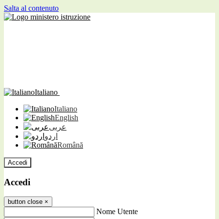
Salta al contenuto
Italiano
Italiano
English
عربى
اردو
Română
Accedi
Accedi
button close
×
Nome Utente