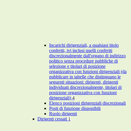
Incarichi dirigenziali, a qualsiasi titolo
conferiti, ivi inclusi quelli conferiti
discrezionalmente dall'organo di indirizzo
politico senza procedure pubbliche di
selezione e titolari di posizione
organizzativa con funzioni dirigenziali (da
pubblicare in tabelle che distinguano le
seguenti situazioni: dirigenti, dirigenti
individuati discrezionalmente, titolari di
posizione organizzativa con funzioni
dirigenziali)
4
Elenco posizioni dirigenziali discrezionali
Posti di funzione disponibili
Ruolo dirigenti
Dirigenti cessati
1