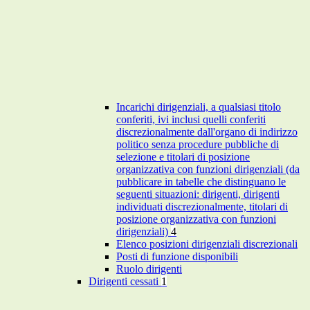
Incarichi dirigenziali, a qualsiasi titolo
conferiti, ivi inclusi quelli conferiti
discrezionalmente dall'organo di indirizzo
politico senza procedure pubbliche di
selezione e titolari di posizione
organizzativa con funzioni dirigenziali (da
pubblicare in tabelle che distinguano le
seguenti situazioni: dirigenti, dirigenti
individuati discrezionalmente, titolari di
posizione organizzativa con funzioni
dirigenziali)
4
Elenco posizioni dirigenziali discrezionali
Posti di funzione disponibili
Ruolo dirigenti
Dirigenti cessati
1