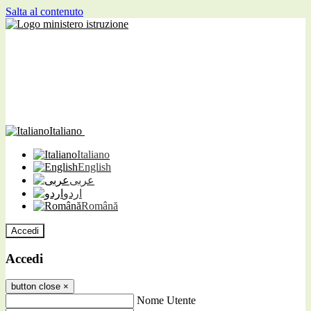
Salta al contenuto
Italiano
Italiano
English
عربى
اردو
Română
Accedi
Accedi
button close
×
Nome Utente