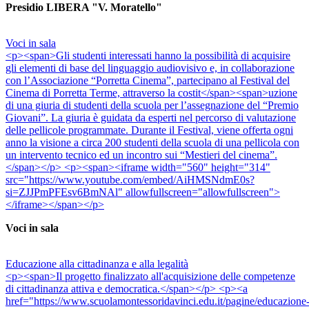
Presidio LIBERA "V. Moratello"
Voci in sala
<p><span>Gli studenti interessati hanno la possibilità di acquisire
gli elementi di base del linguaggio audiovisivo e, in collaborazione
con l’Associazione “Porretta Cinema”, partecipano al Festival del
Cinema di Porretta Terme, attraverso la costit</span><span>uzione
di una giuria di studenti della scuola per l’assegnazione del “Premio
Giovani”. La giuria è guidata da esperti nel percorso di valutazione
delle pellicole programmate. Durante il Festival, viene offerta ogni
anno la visione a circa 200 studenti della scuola di una pellicola con
un intervento tecnico ed un incontro sui “Mestieri del cinema”.
</span></p> <p><span><iframe width="560" height="314"
src="https://www.youtube.com/embed/AiHMSNdmE0s?
si=ZJJPmPFEsv6BmNAl" allowfullscreen="allowfullscreen">
</iframe></span></p>
Voci in sala
Educazione alla cittadinanza e alla legalità
<p><span>Il progetto finalizzato all'acquisizione delle competenze
di cittadinanza attiva e democratica.</span></p> <p><a
href="https://www.scuolamontessoridavinci.edu.it/pagine/educazione