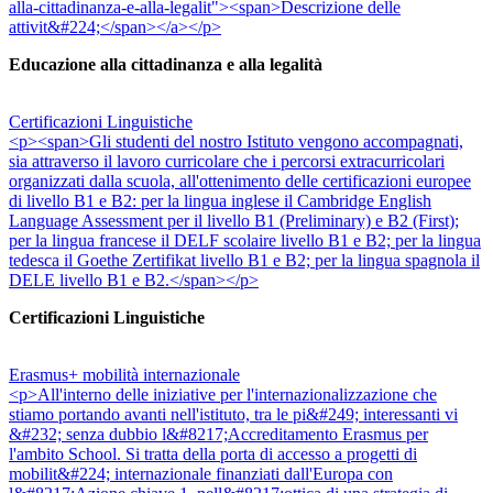
alla-cittadinanza-e-alla-legalit"><span>Descrizione delle
attivit&#224;</span></a></p>
Educazione alla cittadinanza e alla legalità
Certificazioni Linguistiche
<p><span>Gli studenti del nostro Istituto vengono accompagnati,
sia attraverso il lavoro curricolare che i percorsi extracurricolari
organizzati dalla scuola, all'ottenimento delle certificazioni europee
di livello B1 e B2: per la lingua inglese il Cambridge English
Language Assessment per il livello B1 (Preliminary) e B2 (First);
per la lingua francese il DELF scolaire livello B1 e B2; per la lingua
tedesca il Goethe Zertifikat livello B1 e B2; per la lingua spagnola il
DELE livello B1 e B2.</span></p>
Certificazioni Linguistiche
Erasmus+ mobilità internazionale
<p>All'interno delle iniziative per l'internazionalizzazione che
stiamo portando avanti nell'istituto, tra le pi&#249; interessanti vi
&#232; senza dubbio l&#8217;Accreditamento Erasmus per
l'ambito School. Si tratta della porta di accesso a progetti di
mobilit&#224; internazionale finanziati dall'Europa con