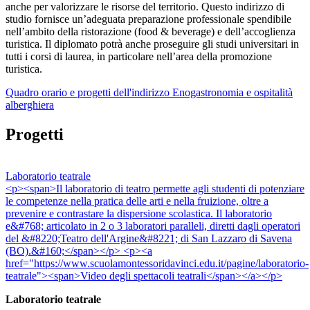
anche per valorizzare le risorse del territorio. Questo indirizzo di
studio fornisce un’adeguata preparazione professionale spendibile
nell’ambito della ristorazione (food & beverage) e dell’accoglienza
turistica. Il diplomato potrà anche proseguire gli studi universitari in
tutti i corsi di laurea, in particolare nell’area della promozione
turistica.
Quadro orario e progetti dell'indirizzo Enogastronomia e ospitalità
alberghiera
Progetti
Laboratorio teatrale
<p><span>Il laboratorio di teatro permette agli studenti di potenziare
le competenze nella pratica delle arti e nella fruizione, oltre a
prevenire e contrastare la dispersione scolastica. Il laboratorio
e&#768; articolato in 2 o 3 laboratori paralleli, diretti dagli operatori
del &#8220;Teatro dell'Argine&#8221; di San Lazzaro di Savena
(BO).&#160;</span></p> <p><a
href="https://www.scuolamontessoridavinci.edu.it/pagine/laboratorio-
teatrale"><span>Video degli spettacoli teatrali</span></a></p>
Laboratorio teatrale