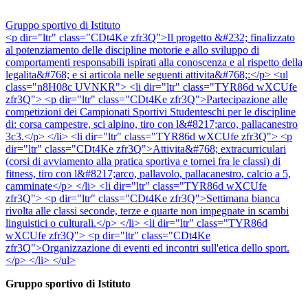
Gruppo sportivo di Istituto
<p dir="ltr" class="CDt4Ke zfr3Q">Il progetto &#232; finalizzato
al potenziamento delle discipline motorie e allo sviluppo di
comportamenti responsabili ispirati alla conoscenza e al rispetto della
legalita&#768; e si articola nelle seguenti attivita&#768;:</p> <ul
class="n8H08c UVNKR"> <li dir="ltr" class="TYR86d wXCUfe
zfr3Q"> <p dir="ltr" class="CDt4Ke zfr3Q">Partecipazione alle
competizioni dei Campionati Sportivi Studenteschi per le discipline
di: corsa campestre, sci alpino, tiro con l&#8217;arco, pallacanestro
3c3.</p> </li> <li dir="ltr" class="TYR86d wXCUfe zfr3Q"> <p
dir="ltr" class="CDt4Ke zfr3Q">Attivita&#768; extracurriculari
(corsi di avviamento alla pratica sportiva e tornei fra le classi) di
fitness, tiro con l&#8217;arco, pallavolo, pallacanestro, calcio a 5,
camminate</p> </li> <li dir="ltr" class="TYR86d wXCUfe
zfr3Q"> <p dir="ltr" class="CDt4Ke zfr3Q">Settimana bianca
rivolta alle classi seconde, terze e quarte non impegnate in scambi
linguistici o culturali.</p> </li> <li dir="ltr" class="TYR86d
wXCUfe zfr3Q"> <p dir="ltr" class="CDt4Ke
zfr3Q">Organizzazione di eventi ed incontri sull'etica dello sport.
</p> </li> </ul>
Gruppo sportivo di Istituto