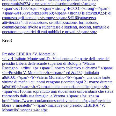
opportunit&#224; e prevenire le discriminazioni</strong>
<span>,&#160;</span><span><strong>ECCO!</strong></span>
<span>&#160;valorizza&#160;</span><strong>le attivit&#224; di
contrasto agli stereotipi</strong><span>&#160;attraverso
attivit&#224; di educazione, sensibilizzazione, formazione,
comunicazione rivolte a studentesse e studenti, docenti, famiglie e
operatori e operatrici di enti pubblici e privati.</span></p>
Ecco!
Presidio LIBERA "V. Moratello"
<div>L'istituto Montessori-Da Vinci entra a far parte della rete del
presidio Libera delle scuole superiori di Bologna "Mauro
Rostagno".</div> <p><span>Il nostro collettivo si chiama "</span>
<b>Presidio V. Moratello</b><span>" ed &#232; intitolato
a&#160;</span><b>Valeria Moratello</b><span>, una delle tante
vittime di mafia i cui nomi vengono ricordati ogni 21 marzo durante
la&#160;</span><b>Giornata della memoria e dell'impegno,</b>
<span>&#160;ma soprattutto una studentessa universitaria che stava
ritornando dalla sua famiglia, a Verona.</span></p> <p><a
href="https://www.scuolamontessoridavinci.edu.it/pagine/presidio-
libera-v-moratello"><span>Iniziative del presidio LIBERA "V.
Moratello"</span></a></p>