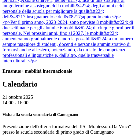
l&#8217;Azione chiave 1, nell&#8217;ottica di una strategia di
lungo termine a sostegno della mobilit&#224; degli alunni e del
personale della scuola per migliorare la qualit&#224;
dell&#8217;insegnamento e dell&#8217;apprendimento.</p>
<p>Per il primo anno, 2023-2024, sono previste 8 mobilit&#224; di
due settimane per gli alunni e 6 mobilit&#224; di cinque giorni per il
personale. Nei prossimi anni, fino al 2027, le mobilit&#224;
aumenteranno gradualmente dando la possibilit&#224; a un numero
sempre maggiore di studenti, docenti e personale amministrativo di
formarsi anche all'estero, potenziando, da un lato, le competenze
professionali e linguistiche e, dall'altro, quelle trasversali e
interculturali.</p>
Erasmus+ mobilità internazionale
Calendario
21 ottobre 2025
14:00 - 16:00
Visita alla scuola secondaria di Camugnano
Presentazione dell'offerta formativa dell'IIS "Montessori-Da Vinci"
presso la scuola secondaria di primo grado di Camugnano