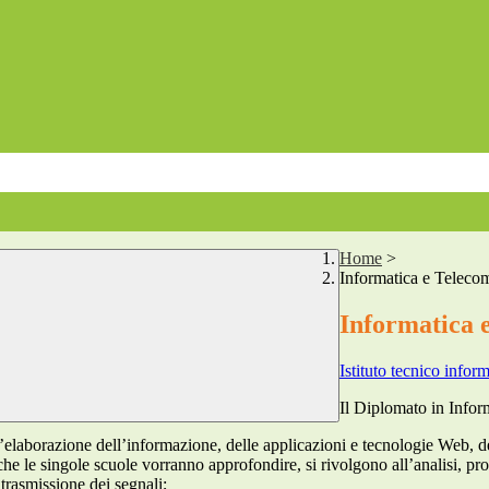
Home
>
Informatica e Teleco
Informatica 
Istituto tecnico infor
Il Diplomato in Infor
elaborazione dell’informazione, delle applicazioni e tecnologie Web, de
le singole scuole vorranno approfondire, si rivolgono all’analisi, proget
 trasmissione dei segnali;