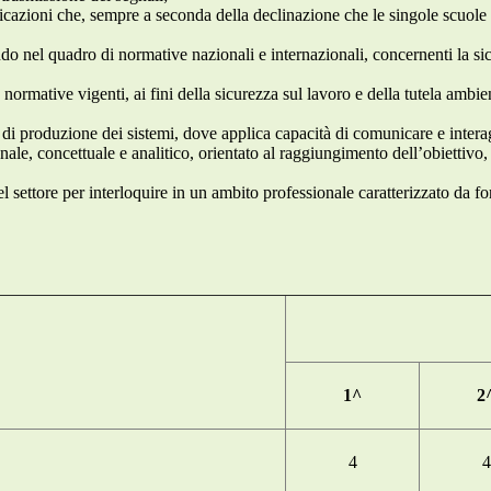
plicazioni che, sempre a seconda della declinazione che le singole scuol
o nel quadro di normative nazionali e internazionali, concernenti la sic
ormative vigenti, ai fini della sicurezza sul lavoro e della tutela ambien
 di produzione dei sistemi, dove applica capacità di comunicare e interag
nale, concettuale e analitico, orientato al raggiungimento dell’obiettivo,
 settore per interloquire in un ambito professionale caratterizzato da fo
1^
2
4
4