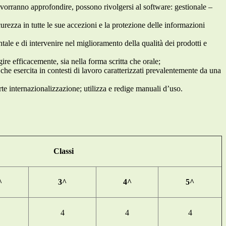
e vorranno approfondire, possono rivolgersi al software: gestionale –
urezza in tutte le sue accezioni e la protezione delle informazioni
tale e di intervenire nel miglioramento della qualità dei prodotti e
ire efficacemente, sia nella forma scritta che orale;
 che esercita in contesti di lavoro caratterizzati prevalentemente da una
rte internazionalizzazione; utilizza e redige manuali d’uso.
Classi
^
3^
4^
5^
4
4
4