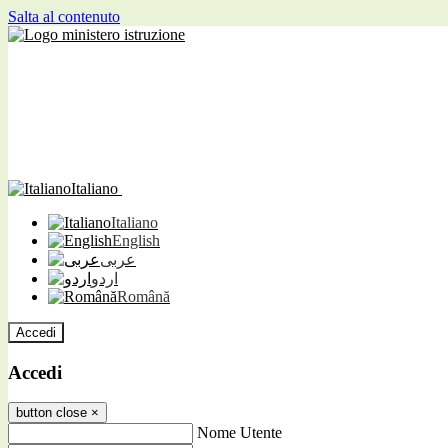
Salta al contenuto
Italiano
Italiano
English
عربى
اردو
Română
Accedi
Accedi
button close
×
Nome Utente