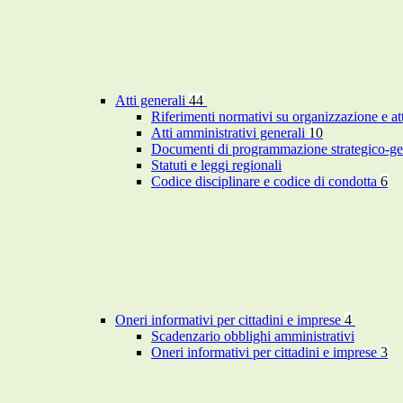
Atti generali
44
Riferimenti normativi su organizzazione e at
Atti amministrativi generali
10
Documenti di programmazione strategico-ge
Statuti e leggi regionali
Codice disciplinare e codice di condotta
6
Oneri informativi per cittadini e imprese
4
Scadenzario obblighi amministrativi
Oneri informativi per cittadini e imprese
3