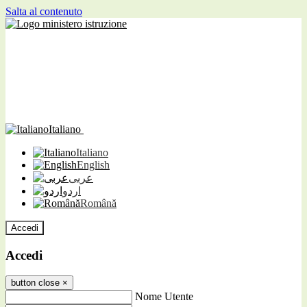
Salta al contenuto
Italiano
Italiano
English
عربى
اردو
Română
Accedi
Accedi
button close
×
Nome Utente