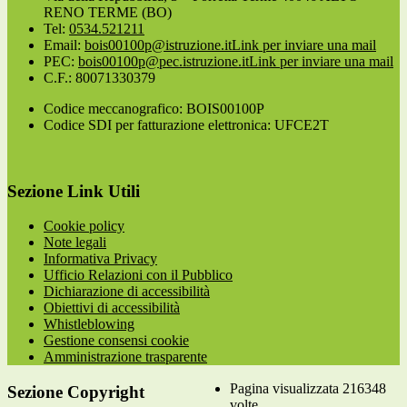
RENO TERME (BO)
Tel:
0534.521211
Email:
bois00100p@istruzione.it
Link per inviare una mail
PEC:
bois00100p@pec.istruzione.it
Link per inviare una mail
C.F.: 80071330379
Codice meccanografico: BOIS00100P
Codice SDI per fatturazione elettronica: UFCE2T
Sezione Link Utili
Cookie policy
Note legali
Informativa Privacy
Ufficio Relazioni con il Pubblico
Dichiarazione di accessibilità
Obiettivi di accessibilità
Whistleblowing
Gestione consensi cookie
Amministrazione trasparente
Pagina visualizzata
216348
Sezione Copyright
volte