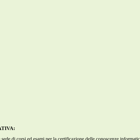
TIVA:
sede di corsi ed esami per la certificazione delle conoscenze informatich