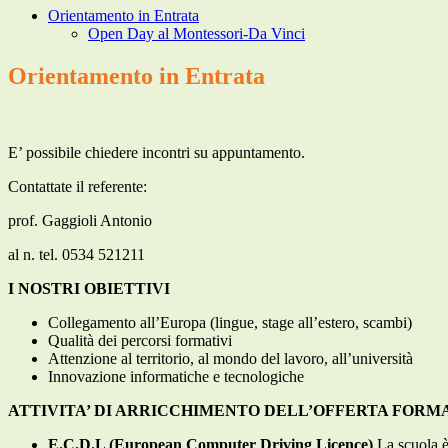
Orientamento in Entrata
Open Day al Montessori-Da Vinci
Orientamento in Entrata
E’ possibile chiedere incontri su appuntamento.
Contattate il referente:
prof. Gaggioli Antonio
al n. tel. 0534 521211
I NOSTRI OBIETTIVI
Collegamento all’Europa (lingue, stage all’estero, scambi)
Qualità dei percorsi formativi
Attenzione al territorio, al mondo del lavoro, all’università
Innovazione informatiche e tecnologiche
ATTIVITA’ DI ARRICCHIMENTO DELL’OFFERTA FORMA
E.C.D.L (European Computer Driving Licence)
La scuola è 