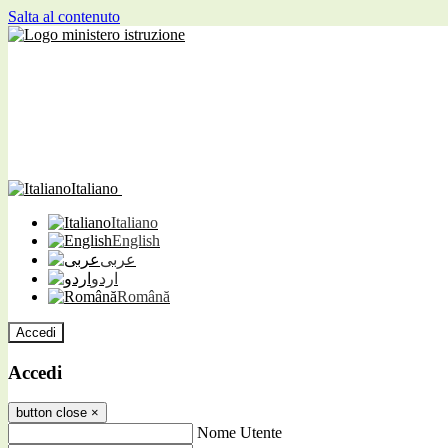
Salta al contenuto
Italiano
Italiano
English
عربى
اردو
Română
Accedi
Accedi
button close
×
Nome Utente