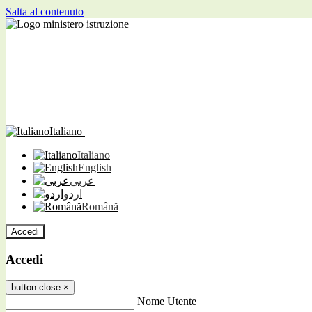
Salta al contenuto
Italiano
Italiano
English
عربى
اردو
Română
Accedi
Accedi
button close
×
Nome Utente