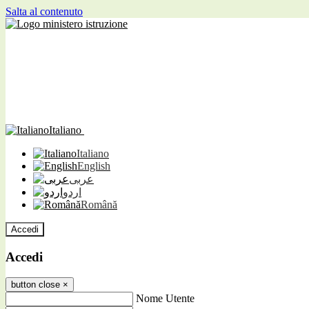
Salta al contenuto
Italiano
Italiano
English
عربى
اردو
Română
Accedi
Accedi
button close
×
Nome Utente