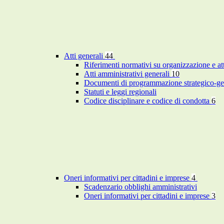
Atti generali
44
Riferimenti normativi su organizzazione e at
Atti amministrativi generali
10
Documenti di programmazione strategico-ge
Statuti e leggi regionali
Codice disciplinare e codice di condotta
6
Oneri informativi per cittadini e imprese
4
Scadenzario obblighi amministrativi
Oneri informativi per cittadini e imprese
3