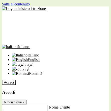
Salta al contenuto
Italiano
Italiano
English
عربى
اردو
Română
Accedi
Accedi
button close
×
Nome Utente