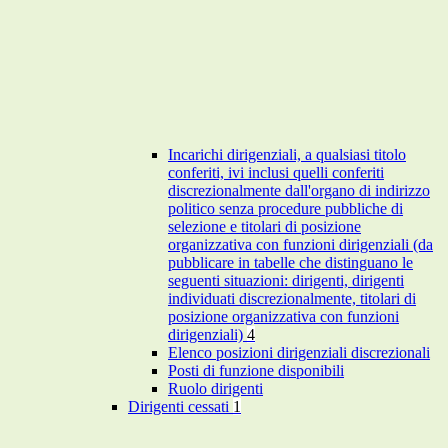
Incarichi dirigenziali, a qualsiasi titolo
conferiti, ivi inclusi quelli conferiti
discrezionalmente dall'organo di indirizzo
politico senza procedure pubbliche di
selezione e titolari di posizione
organizzativa con funzioni dirigenziali (da
pubblicare in tabelle che distinguano le
seguenti situazioni: dirigenti, dirigenti
individuati discrezionalmente, titolari di
posizione organizzativa con funzioni
dirigenziali)
4
Elenco posizioni dirigenziali discrezionali
Posti di funzione disponibili
Ruolo dirigenti
Dirigenti cessati
1