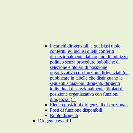
Incarichi dirigenziali, a qualsiasi titolo
conferiti, ivi inclusi quelli conferiti
discrezionalmente dall'organo di indirizzo
politico senza procedure pubbliche di
selezione e titolari di posizione
organizzativa con funzioni dirigenziali (da
pubblicare in tabelle che distinguano le
seguenti situazioni: dirigenti, dirigenti
individuati discrezionalmente, titolari di
posizione organizzativa con funzioni
dirigenziali)
4
Elenco posizioni dirigenziali discrezionali
Posti di funzione disponibili
Ruolo dirigenti
Dirigenti cessati
1