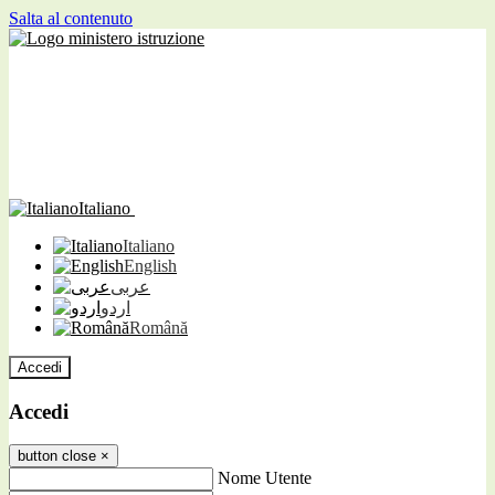
Salta al contenuto
Italiano
Italiano
English
عربى
اردو
Română
Accedi
Accedi
button close
×
Nome Utente