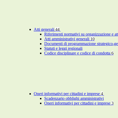
Atti generali
44
Riferimenti normativi su organizzazione e at
Atti amministrativi generali
10
Documenti di programmazione strategico-ge
Statuti e leggi regionali
Codice disciplinare e codice di condotta
6
Oneri informativi per cittadini e imprese
4
Scadenzario obblighi amministrativi
Oneri informativi per cittadini e imprese
3