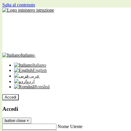
Salta al contenuto
Italiano
Italiano
English
عربى
اردو
Română
Accedi
Accedi
button close
×
Nome Utente