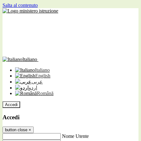
Salta al contenuto
Italiano
Italiano
English
عربى
اردو
Română
Accedi
Accedi
button close
×
Nome Utente