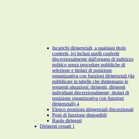
Incarichi dirigenziali, a qualsiasi titolo
conferiti, ivi inclusi quelli conferiti
discrezionalmente dall'organo di indirizzo
politico senza procedure pubbliche di
selezione e titolari di posizione
organizzativa con funzioni dirigenziali (da
pubblicare in tabelle che distinguano le
seguenti situazioni: dirigenti, dirigenti
individuati discrezionalmente, titolari di
posizione organizzativa con funzioni
dirigenziali)
4
Elenco posizioni dirigenziali discrezionali
Posti di funzione disponibili
Ruolo dirigenti
Dirigenti cessati
1