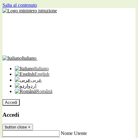
Salta al contenuto
Italiano
Italiano
English
عربى
اردو
Română
Accedi
Accedi
button close
×
Nome Utente