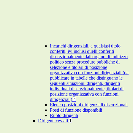
Incarichi dirigenziali, a qualsiasi titolo
conferiti, ivi inclusi quelli conferiti
discrezionalmente dall'organo di indirizzo
politico senza procedure pubbliche di
selezione e titolari di posizione
organizzativa con funzioni dirigenziali (da
pubblicare in tabelle che distinguano le
seguenti situazioni: dirigenti, dirigenti
individuati discrezionalmente, titolari di
posizione organizzativa con funzioni
dirigenziali)
4
Elenco posizioni dirigenziali discrezionali
Posti di funzione disponibili
Ruolo dirigenti
Dirigenti cessati
1