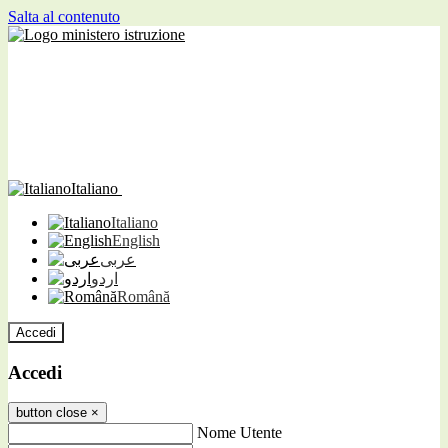
Salta al contenuto
Italiano
Italiano
English
عربى
اردو
Română
Accedi
Accedi
button close
×
Nome Utente