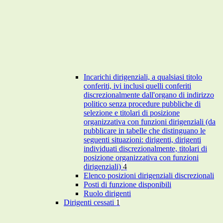
Incarichi dirigenziali, a qualsiasi titolo
conferiti, ivi inclusi quelli conferiti
discrezionalmente dall'organo di indirizzo
politico senza procedure pubbliche di
selezione e titolari di posizione
organizzativa con funzioni dirigenziali (da
pubblicare in tabelle che distinguano le
seguenti situazioni: dirigenti, dirigenti
individuati discrezionalmente, titolari di
posizione organizzativa con funzioni
dirigenziali)
4
Elenco posizioni dirigenziali discrezionali
Posti di funzione disponibili
Ruolo dirigenti
Dirigenti cessati
1