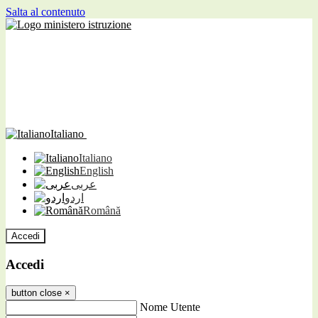
Salta al contenuto
Italiano
Italiano
English
عربى
اردو
Română
Accedi
Accedi
button close
×
Nome Utente