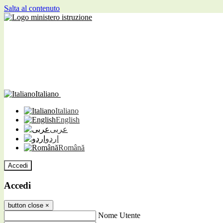
Salta al contenuto
Italiano
Italiano
English
عربى
اردو
Română
Accedi
Accedi
button close
×
Nome Utente