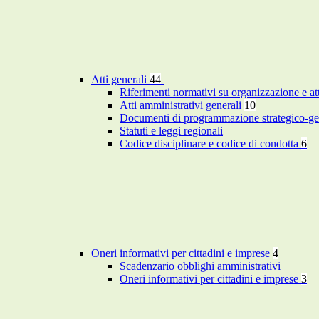
Atti generali
44
Riferimenti normativi su organizzazione e at
Atti amministrativi generali
10
Documenti di programmazione strategico-ge
Statuti e leggi regionali
Codice disciplinare e codice di condotta
6
Oneri informativi per cittadini e imprese
4
Scadenzario obblighi amministrativi
Oneri informativi per cittadini e imprese
3