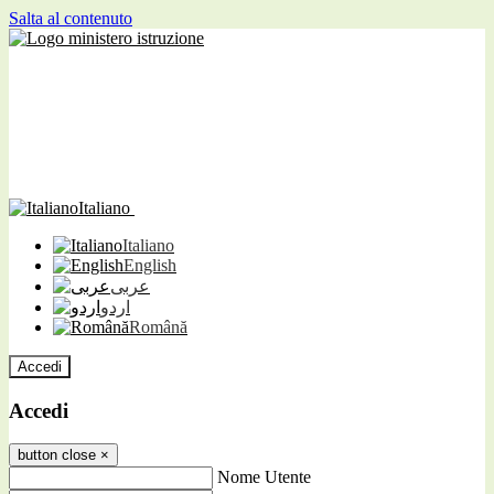
Salta al contenuto
Italiano
Italiano
English
عربى
اردو
Română
Accedi
Accedi
button close
×
Nome Utente