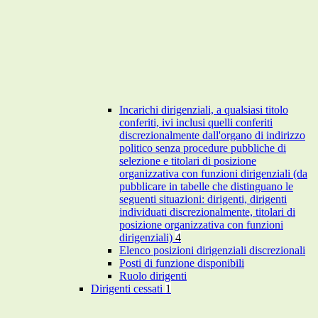
Incarichi dirigenziali, a qualsiasi titolo
conferiti, ivi inclusi quelli conferiti
discrezionalmente dall'organo di indirizzo
politico senza procedure pubbliche di
selezione e titolari di posizione
organizzativa con funzioni dirigenziali (da
pubblicare in tabelle che distinguano le
seguenti situazioni: dirigenti, dirigenti
individuati discrezionalmente, titolari di
posizione organizzativa con funzioni
dirigenziali)
4
Elenco posizioni dirigenziali discrezionali
Posti di funzione disponibili
Ruolo dirigenti
Dirigenti cessati
1