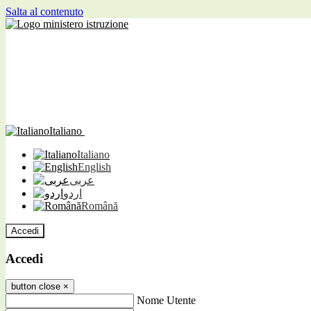
Salta al contenuto
Italiano
Italiano
English
عربى
اردو
Română
Accedi
Accedi
button close
×
Nome Utente