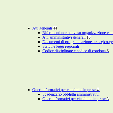
Atti generali
44
Riferimenti normativi su organizzazione e at
Atti amministrativi generali
10
Documenti di programmazione strategico-ge
Statuti e leggi regionali
Codice disciplinare e codice di condotta
6
Oneri informativi per cittadini e imprese
4
Scadenzario obblighi amministrativi
Oneri informativi per cittadini e imprese
3