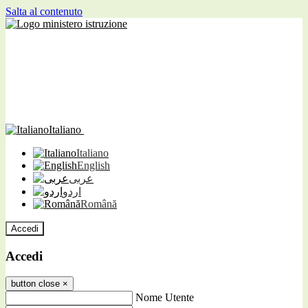
Salta al contenuto
Italiano
Italiano
English
عربى
اردو
Română
Accedi
Accedi
button close
×
Nome Utente