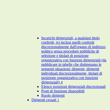
Incarichi dirigenziali, a qualsiasi titolo
conferiti, ivi inclusi quelli conferiti
discrezionalmente dall'organo di indirizzo
politico senza procedure pubbliche di
selezione e titolari di posizione
organizzativa con funzioni dirigenziali (da
pubblicare in tabelle che distinguano le
seguenti situazioni: dirigenti, dirigenti
individuati discrezionalmente, titolari di
posizione organizzativa con funzioni
dirigenziali)
4
Elenco posizioni dirigenziali discrezionali
Posti di funzione disponibili
Ruolo dirigenti
Dirigenti cessati
1