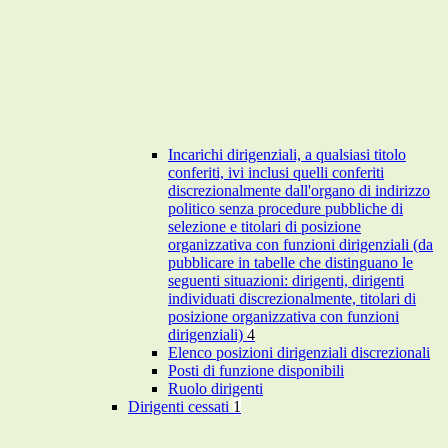
Incarichi dirigenziali, a qualsiasi titolo
conferiti, ivi inclusi quelli conferiti
discrezionalmente dall'organo di indirizzo
politico senza procedure pubbliche di
selezione e titolari di posizione
organizzativa con funzioni dirigenziali (da
pubblicare in tabelle che distinguano le
seguenti situazioni: dirigenti, dirigenti
individuati discrezionalmente, titolari di
posizione organizzativa con funzioni
dirigenziali)
4
Elenco posizioni dirigenziali discrezionali
Posti di funzione disponibili
Ruolo dirigenti
Dirigenti cessati
1