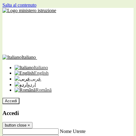
Salta al contenuto
Italiano
Italiano
English
عربى
اردو
Română
Accedi
Accedi
button close
×
Nome Utente