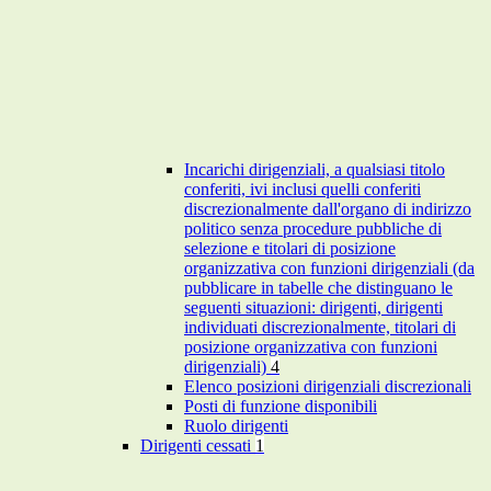
Incarichi dirigenziali, a qualsiasi titolo
conferiti, ivi inclusi quelli conferiti
discrezionalmente dall'organo di indirizzo
politico senza procedure pubbliche di
selezione e titolari di posizione
organizzativa con funzioni dirigenziali (da
pubblicare in tabelle che distinguano le
seguenti situazioni: dirigenti, dirigenti
individuati discrezionalmente, titolari di
posizione organizzativa con funzioni
dirigenziali)
4
Elenco posizioni dirigenziali discrezionali
Posti di funzione disponibili
Ruolo dirigenti
Dirigenti cessati
1