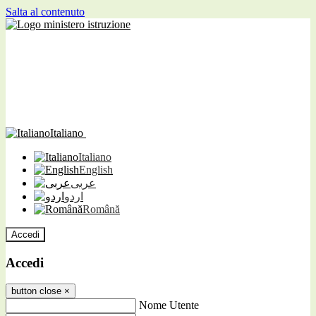
Salta al contenuto
Italiano
Italiano
English
عربى
اردو
Română
Accedi
Accedi
button close
×
Nome Utente