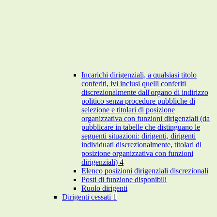
Incarichi dirigenziali, a qualsiasi titolo
conferiti, ivi inclusi quelli conferiti
discrezionalmente dall'organo di indirizzo
politico senza procedure pubbliche di
selezione e titolari di posizione
organizzativa con funzioni dirigenziali (da
pubblicare in tabelle che distinguano le
seguenti situazioni: dirigenti, dirigenti
individuati discrezionalmente, titolari di
posizione organizzativa con funzioni
dirigenziali)
4
Elenco posizioni dirigenziali discrezionali
Posti di funzione disponibili
Ruolo dirigenti
Dirigenti cessati
1