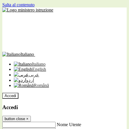
Salta al contenuto
Italiano
Italiano
English
عربى
اردو
Română
Accedi
Accedi
button close
×
Nome Utente