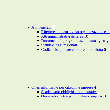
Atti generali
44
Riferimenti normativi su organizzazione e at
Atti amministrativi generali
10
Documenti di programmazione strategico-ge
Statuti e leggi regionali
Codice disciplinare e codice di condotta
6
Oneri informativi per cittadini e imprese
4
Scadenzario obblighi amministrativi
Oneri informativi per cittadini e imprese
3