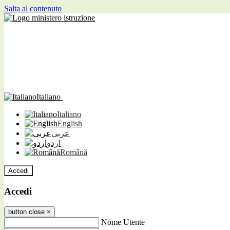
Salta al contenuto
Italiano
Italiano
English
عربى
اردو
Română
Accedi
Accedi
button close
×
Nome Utente